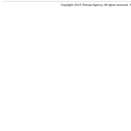
Copylight 2015 Shinsei Agency. All rights reserved. N